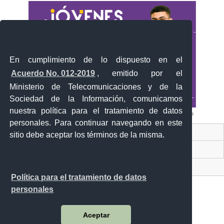
En cumplimiento de lo dispuesto en el
Acuerdo No. 012-2019
, emitido por el
Ministerio de Telecomunicaciones y de la
Sociedad de la Información, comunicamos
nuestra política para el tratamiento de datos
personales. Para continuar navegando en este
Contacto Ciudadano Digital
sitio debe aceptar los términos de la misma.
Portal Trámites Ciudadanos
Sistema Nacional de Información (SNI)
Política para el tratamiento de datos
personales
Aceptar
Av. Manuel Córdova Galarza y Alborada (Pusuqui)