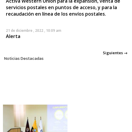
Activa Western Union para la expansión, venta de
servicios postales en puntos de acceso, y para la
recaudación en línea de los envíos postales.
21 de diciembre , 2022 , 10:09 am
Alerta
Posts navigation
Siguientes →
Noticias Destacadas