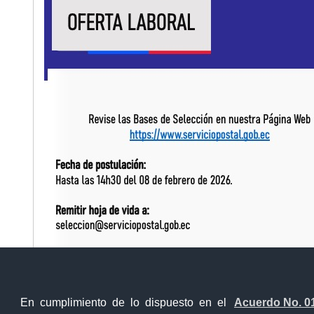
Bases_del_Perfil_planif
Contacto Ciudadano Digital
En cumplimiento de lo dispuesto en el
Acuerdo No. 0