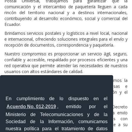
Postal Universal, trabajamos para garantizar que la
comunicación y el intercambio de paquetería lleguen a cada
rincón del territorio nacional y a destinos internacionales,
contribuyendo al desarrollo económico, social y comercial del
Ecuador.
Brindamos servicios postales y logísticos a nivel local, nacional
e internacional, ofreciendo soluciones integrales para el envío y
recepción de documentos, correspondencia y paquetería.
Nuestro compromiso es proporcionar un servicio ágil, seguro,
confiable y accesible, respaldado por procesos eficientes y una
red operativa que permite atender las necesidades de nuestros
usuarios con altos estándares de calidad.
A través de nuestra experiencia y cobertura, facilitamos la
conexión entre familias, emprendedores, empresas e
instituciones, impulsando el comercio, la comunicación y el
crecimiento de nuevas oportunidades.
En cumplimiento de lo dispuesto en el
Para Servicios Postales del Ecuador, creada mediante Decreto
Acuerdo No. 012-2019
, emitido por el
Ejecutivo No. 1244, de 23 de febrero de 2021, cada envío
Ministerio de Telecomunicaciones y de la
representa una historia por la que trabajamos con
Sociedad de la Información, comunicamos
responsabilidad y dedicación para asegurar que llegue a su
nuestra política para el tratamiento de datos
destino.