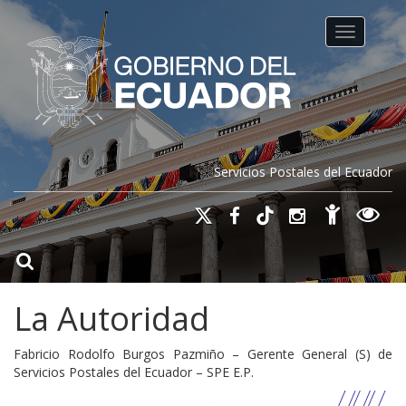
Toggle na
Servicios Postales del Ecuador
La Autoridad
Fabricio Rodolfo Burgos Pazmiño – Gerente General (S) de
Servicios Postales del Ecuador – SPE E.P.