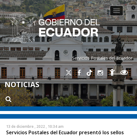
Toggle na
Servicios Postales del Ecuador
NOTICIAS
13 de diciembre , 2022 , 10:34 am
Servicios Postales del Ecuador presentó los sellos