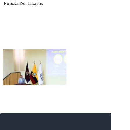
Posts navigation
Noticias Destacadas