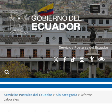
Toggle na
Servicios Postales del Ecuador
Servicios Postales del Ecuador
>
Sin categoría
>
Ofertas
Laborales