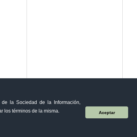
y de la Sociedad de la Información,
r los términos de la misma.
Aceptar
Sistema Nacional de Información (SNI)
Av. Manuel Córdova Galarza y Alborada (Pusuqui)
Quito - Ecuador