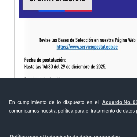
Bases_del_Perfil_planif_oper_post
Descarga
En cumplimiento de lo dispuesto en el
Acuerdo No. 0
comunicamos nuestra política para el tratamiento de datos 
Contacto Ciudadano Digital
Política para el tratamiento de datos personales