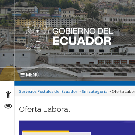
MENÚ
Servicios Postales del Ecuador
>
Sin categoría
>
Oferta Labor
Oferta Laboral