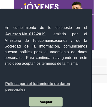
En cumplimiento de lo dispuesto en el
Acuerdo No. 012-2019
, emitido por el
Ministerio de Telecomunicaciones y de la
Sociedad de la Información, comunicamos
nuestra política para el tratamiento de datos
personales. Para continuar navegando en este
Contacto Ciudadano Digital
sitio debe aceptar los términos de la misma.
Portal Trámites Ciudadanos
Sistema Nacional de Información (SNI)
Política para el tratamiento de datos
personales
Aceptar
Av. Manuel Córdova Galarza y Alborada (Pusuqui)
Quito - Ecuador