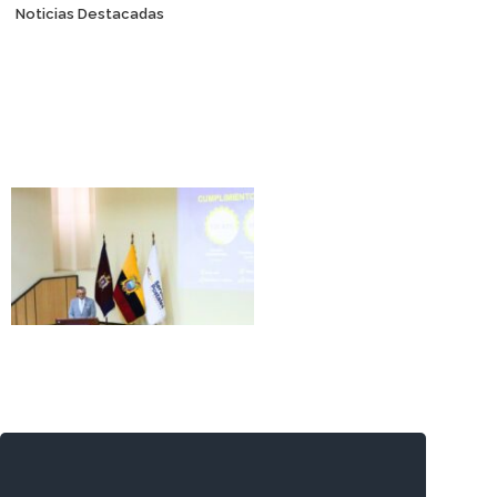
Posts navigation
Noticias Destacadas