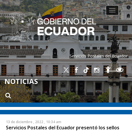
Toggle na
Servicios Postales del Ecuador
NOTICIAS
13 de diciembre , 2022 , 10:34 am
Servicios Postales del Ecuador presentó los sellos