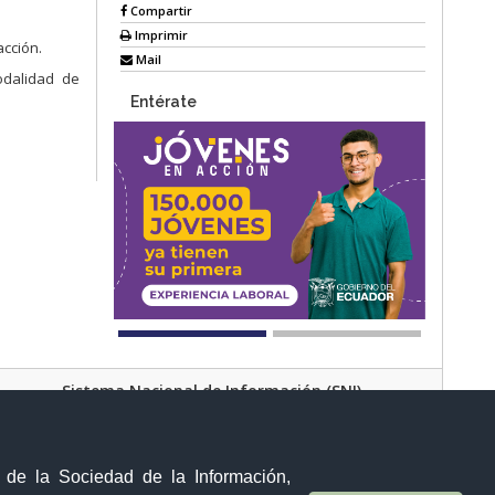
Compartir
Imprimir
acción.
Mail
odalidad de
Entérate
Sistema Nacional de Información (SNI)
Av. Manuel Córdova Galarza y Alborada (Pusuqui)
Quito - Ecuador
y de la Sociedad de la Información,
Teléfono:
(02) 373 2998; opción 0