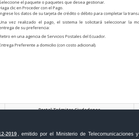
Seleccione el paquete o paquetes que desea gestionar.
Haga clic en Proceder con el Pago.
Ingrese los datos de su tarjeta de crédito o débito para completar la trans
Una vez realizado el pago, el sistema le solicitará seleccionar la m
entrega de su preferencia:
Retiro en una agencia de Servicios Postales del Ecuador.
Entrega Preferente a domicilio (con costo adicional).
Portal Trámites Ciudadanos
12-2019
, emitido por el Ministerio de Telecomunicaciones 