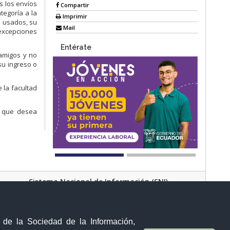
s los envíos
Compartir
tegoría a la
Imprimir
s usados, su
Mail
excepciones
Entérate
 amigos y no
su ingreso o
 la facultad
os que desea
Sistema Nacional de Información (SNI)
Av. Manuel Córdova Galarza y Alborada (Pusuqui)
Quito - Ecuador
y de la Sociedad de la Información,
Teléfono:
(02) 373 2998; opción 0