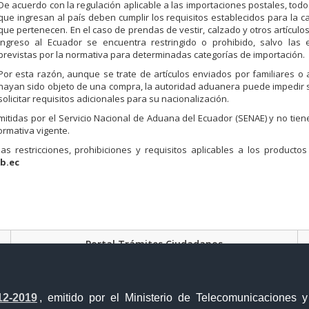
De acuerdo con la regulación aplicable a las importaciones postales, todo
que ingresan al país deben cumplir los requisitos establecidos para la ca
que pertenecen. En el caso de prendas de vestir, calzado y otros artículo
ingreso al Ecuador se encuentra restringido o prohibido, salvo las 
previstas por la normativa para determinadas categorías de importación.
Por esta razón, aunque se trate de artículos enviados por familiares o
hayan sido objeto de una compra, la autoridad aduanera puede impedir 
solicitar requisitos adicionales para su nacionalización.
itidas por el Servicio Nacional de Aduana del Ecuador (SENAE) y no tiene
ormativa vigente.
las restricciones, prohibiciones y requisitos aplicables a los product
b.ec
Portal Trámites Ciudadanos
12-2019
, emitido por el Ministerio de Telecomunicaciones 