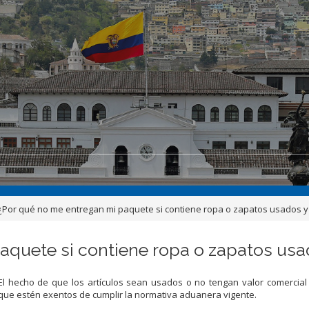
 ¿Por qué no me entregan mi paquete si contiene ropa o zapatos usados y 
aquete si contiene ropa o zapatos usad
El hecho de que los artículos sean usados o no tengan valor comercial 
que estén exentos de cumplir la normativa aduanera vigente.