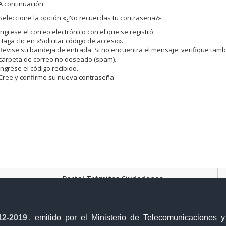
A continuación:
Seleccione la opción «¿No recuerdas tu contraseña?».
Ingrese el correo electrónico con el que se registró.
Haga clic en «Solicitar código de acceso».
Revise su bandeja de entrada. Si no encuentra el mensaje, verifique tamb
carpeta de correo no deseado (spam).
Ingrese el código recibido.
Cree y confirme su nueva contraseña.
Portal Trámites Ciudadanos
12-2019
, emitido por el Ministerio de Telecomunicaciones 