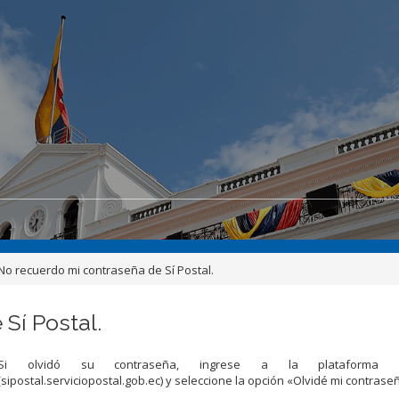
 No recuerdo mi contraseña de Sí Postal.
Sí Postal.
Si olvidó su contraseña, ingrese a la plataforma S
(sipostal.serviciopostal.gob.ec) y seleccione la opción «Olvidé mi contrase