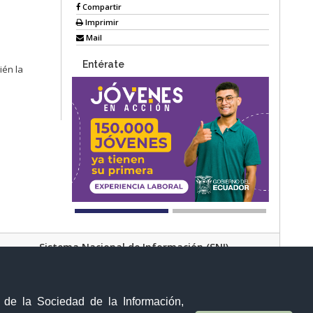
Compartir
Imprimir
Mail
Entérate
ién la
Sistema Nacional de Información (SNI)
Av. Manuel Córdova Galarza y Alborada (Pusuqui)
Quito - Ecuador
y de la Sociedad de la Información,
Teléfono:
(02) 373 2998; opción 0