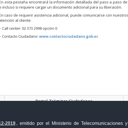
En esta pestaña encontrará la información detallada del paso a paso d
e incluso si requiere cargar un documento adicional para su liberación.
En caso de requerir asistencia adicional, puede comunicarse con nuestro
atención al cliente:
– Call center: 02 373 2998 opción 0
– Contacto Ciudadano:
www.contactociudadano.gob.ec
Portal Trámites Ciudadanos
12-2019
, emitido por el Ministerio de Telecomunicaciones 