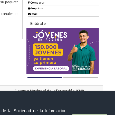
e su paquete
Compartir
Imprimir
s canales de
Mail
Entérate
Sistema Nacional de Información (SNI)
Av. Manuel Córdova Galarza y Alborada (Pusuqui)
Quito - Ecuador
y de la Sociedad de la Información,
Teléfono:
(02) 373 2998; opción 0