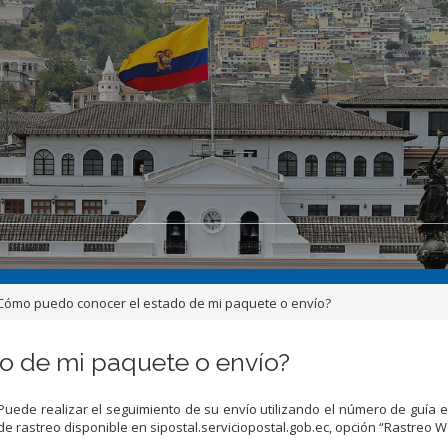
¿Cómo puedo conocer el estado de mi paquete o envío?
o de mi paquete o envío?
Puede realizar el seguimiento de su envío utilizando el número de guía e
de rastreo disponible en sipostal.serviciopostal.gob.ec, opción “Rastreo W