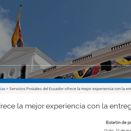
ias
>
Servicios Postales del Ecuador ofrece la mejor experiencia con la 
frece la mejor experiencia con la entr
Boletín de p
Quito, 21 de m