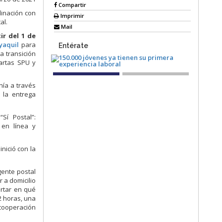
Compartir
dinación con
Imprimir
al.
Mail
ir del 1 de
ayaquil
para
Entérate
a transición
cartas SPU y
nía a través
 la entrega
Sí Postal”:
 en línea y
nició con la
gente postal
r a domicilio
ortar en qué
2 horas, una
 cooperación