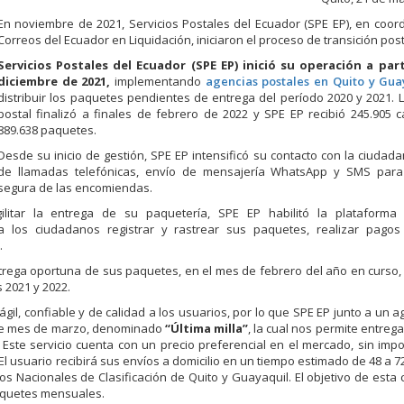
En noviembre de 2021, Servicios Postales del Ecuador (SPE EP), en coor
Correos del Ecuador en Liquidación, iniciaron el proceso de transición post
Servicios Postales del Ecuador (SPE EP) inició su operación a part
diciembre de 2021,
implementando
agencias postales en Quito y Gu
distribuir los paquetes pendientes de entrega del período 2020 y 2021. L
postal finalizó a finales de febrero de 2022 y SPE EP recibió 245.905 
889.638 paquetes.
Desde su inicio de gestión, SPE EP intensificó su contacto con la ciudada
de llamadas telefónicas, envío de mensajería WhatsApp y SMS para
segura de las encomiendas.
litar la entrega de su paquetería, SPE EP habilitó la plataforma “
 los ciudadanos registrar y rastrear sus paquetes, realizar pagos
.
ntrega oportuna de sus paquetes, en el mes de febrero del año en curso, i
 2021 y 2022.
gil, confiable y de calidad a los usuarios, por lo que SPE EP junto a un a
este mes de marzo, denominado
“Última milla”
, la cual nos permite entrega
 Este servicio cuenta con un precio preferencial en el mercado, sin imp
 El usuario recibirá sus envíos a domicilio en un tiempo estimado de 48 a 7
s Nacionales de Clasificación de Quito y Guayaquil. El objetivo de esta
paquetes mensuales.